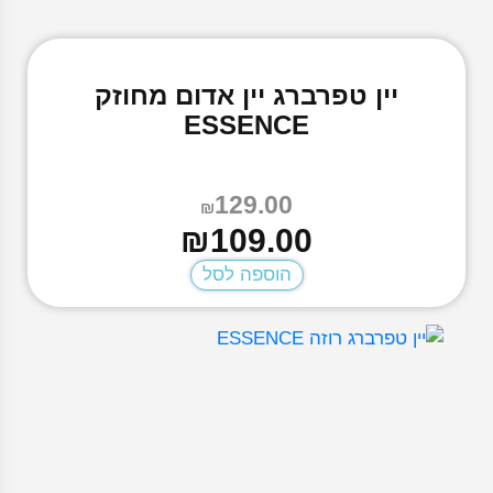
יין טפרברג יין אדום מחוזק
ESSENCE
129.00
₪
המחיר
המחיר
₪
109.00
הנוכחי
המקורי
הוספה לסל
היה:
הוא:
₪129.00.
₪109.00.