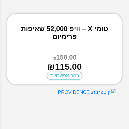
טומי X – וויפ 52,000 שאיפות
פרימיום
150.00
₪
המחיר
המחיר
₪
115.00
הנוכחי
המקורי
בחר אפשרויות
היה:
הוא:
₪150.00.
₪115.00.