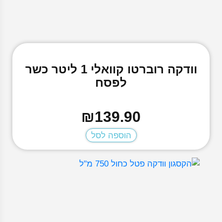
מלון אבטיח אייס
מלון אייס
מלון מנגו פירות יער
מלון תפוח
מנגו
מנגו אייס
וודקה רוברטו קוואלי 1 ליטר כשר
מנגו אננס
מנגו בננה מלון
לפסח
מנגו פסיפלורה
מנטה
מנטה אייס
₪
139.90
מסטיק אבטיח
מסטיק אוכמניות
הוספה לסל
נסטי אפרסק
סאקורה ענבים
סברס
סוויט מינט
סוכריות גומי
סוכריות גומי מנטה
סוכריית ענבים
ענבים
ענבים אבטיח אייס