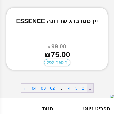
יין טפרברג שרדונה ESSENCE
99.00
₪
המחיר
המחיר
₪
75.00
הנוכחי
המקורי
הוספה לסל
היה:
הוא:
₪99.00.
₪75.00.
←
84
83
82
…
4
3
2
1
תפריט ניווט
חנות