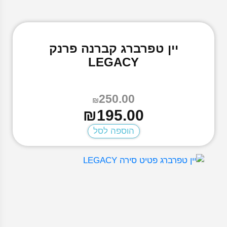
יין טפרברג קברנה פרנק
LEGACY
250.00
₪
המחיר
המחיר
₪
195.00
הנוכחי
המקורי
הוספה לסל
היה:
הוא:
₪250.00.
₪195.00.