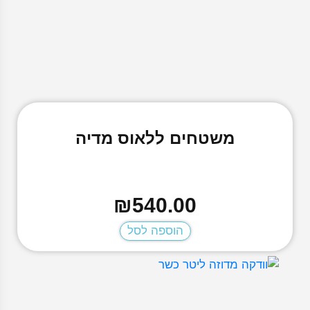
אפרסק אגס
אפרסק אייס
אפרסק דבש
אפרסק מנגו אבטיח
אפרסק מנגו אבטיח אייס
אפרסק פטל
אפרסק פירות יער
ארטיק לימון
אשכוליות
משטחים ללאוס מדיה
אשכולית פסיפלורה
בלאק אייס
בלאק מג'יק
בלו ברי
בלו ברי אייס
₪
540.00
בלו ראזז
בלו ראזז אייס
הוספה לסל
בננה אייס
בננה פירות יער
ג'וסי אפרסק
גולדן ענבים
דאבל תפוח
דובאי פנטזי