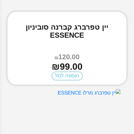
יין טפרברג קברנה סוביניון
ESSENCE
120.00
₪
המחיר
המחיר
₪
99.00
הנוכחי
המקורי
הוספה לסל
היה:
הוא:
₪120.00.
₪99.00.