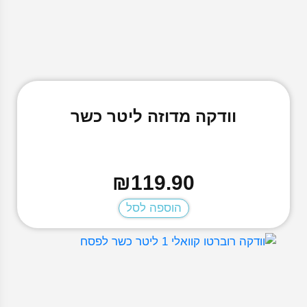
דובדבן
דובדבן אבטיח
דובדבן אייס
דובדבן בומב
דובדבן ליים
טריפל ברי
טריפל מלון
יהלום שחור
וודקה מדוזה ליטר כשר
לאב 66
לאש אייס
ליל לימון
לימון אייס
₪
119.90
לימון ליים
לימונדה ורודה
ליצ'י אייס
הוספה לסל
מג'יק לאב
מיאמי מנטה
מיקס אנרג'י בום
מיקס ברי
מיקס פירות
מיקס פירות אייס
מלון