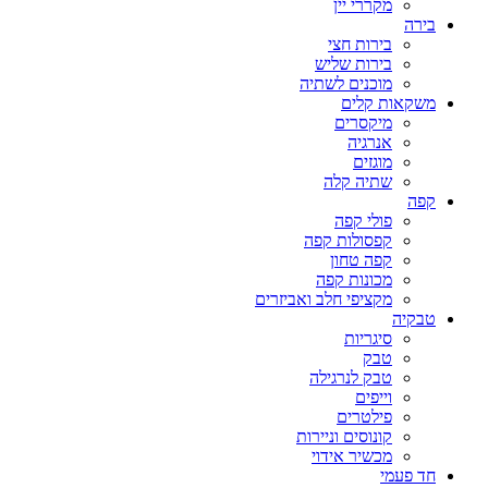
מקררי יין
בירה
בירות חצי
בירות שליש
מוכנים לשתיה
משקאות קלים
מיקסרים
אנרגיה
מוגזים
שתיה קלה
קפה
פולי קפה
קפסולות קפה
קפה טחון
מכונות קפה
מקציפי חלב ואביזרים
טבקיה
סיגריות
טבק
טבק לנרגילה
וייפים
פילטרים
קונוסים וניירות
מכשיר אידוי
חד פעמי