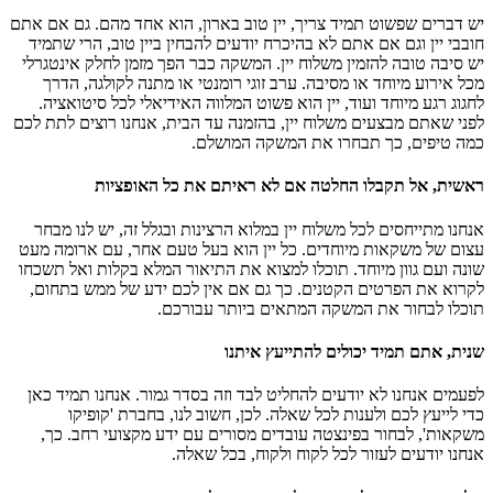
יש דברים שפשוט תמיד צריך, יין טוב בארון, הוא אחד מהם. גם אם אתם
חובבי יין וגם אם אתם לא בהיכרח יודעים להבחין ביין טוב, הרי שתמיד
יש סיבה טובה להזמין משלוח יין. המשקה כבר הפך מזמן לחלק אינטגרלי
מכל אירוע מיוחד או מסיבה. ערב זוגי רומנטי או מתנה לקולגה, הדרך
לחגוג רגע מיוחד ועוד, יין הוא פשוט המלווה האידיאלי לכל סיטואציה.
לפני שאתם מבצעים משלוח יין, בהזמנה עד הבית, אנחנו רוצים לתת לכם
כמה טיפים, כך תבחרו את המשקה המושלם.
ראשית, אל תקבלו החלטה אם לא ראיתם את כל האופציות
אנחנו מתייחסים לכל משלוח יין במלוא הרצינות ובגלל זה, יש לנו מבחר
עצום של משקאות מיוחדים. כל יין הוא בעל טעם אחר, עם ארומה מעט
שונה ועם גוון מיוחד. תוכלו למצוא את התיאור המלא בקלות ואל תשכחו
לקרוא את הפרטים הקטנים. כך גם אם אין לכם ידע של ממש בתחום,
תוכלו לבחור את המשקה המתאים ביותר עבורכם.
שנית, אתם תמיד יכולים להתייעץ איתנו
לפעמים אנחנו לא יודעים להחליט לבד וזה בסדר גמור. אנחנו תמיד כאן
כדי לייעץ לכם ולענות לכל שאלה. לכן, חשוב לנו, בחברת 'קופיקו
משקאות', לבחור בפינצטה עובדים מסורים עם ידע מקצועי רחב. כך,
אנחנו יודעים לעזור לכל לקוח ולקוח, בכל שאלה.