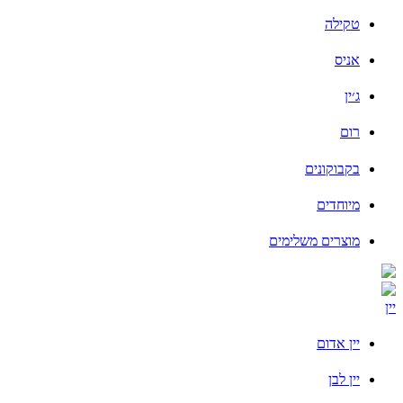
טקילה
אניס
ג׳ין
רום
בקבוקונים
מיוחדים
מוצרים משלימים
יין
יין אדום
יין לבן