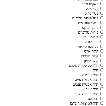
פאקינג פאב
פוג'י אפל
פטל כחול
פטל פירות טרופים
פטל שחור אייס
פינק רמיקס
פירות טרופיים
פירות יער
פסיפלורה
פסיפלורה קיווי
קולה אייס
קולה דובדבן
קולה לימון
קיווי פסיפלורה גויאבה
תות
תות אבטיח
תות אבטיח אייס
תות אבטיח ענבים
תות אייס
תות אפרסק קיווי
תות בננה
תות חמוציות דובדבן