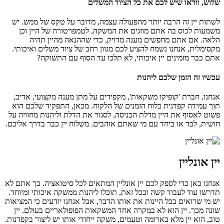
שלוש, וודאו שיש לכם את כל הציוד המשלים
לשתות יין זה הרבה יותר מהפעולה עצמה, מדובר על טקס של ממש. יש
משמעות לכוס בה אתם מוזגים את המשקה, לטמפרטורה של היין וכן
הלאה. אם אתם מחפשים מענה מדויק, כדי שההנאה מהיין תהיה
מקסימלית, אנחנו נשמח להציע לכם מגוון רחב של ציוד משלים ואיכותי.
אתם כבר מזמינים יין איכותי, לא תלכו עד הסוף עם התשוקה?
עכשיו זה הזמן שלכם ליהנות
אנחנו, חברת 'קופיקו משקאות', מקפידים על מתן מענה מקצועי, אדיב,
תוך עמידה קפדנית בלוח הזמנים של הלקוח. מכאן, התפקיד שלכם הוא
פשוט לאסוף את היין מדלת הכניסה, לסגור את הדלת וליהנות מחוויה על
חושית, לבד או ביחד עם מי שאתם אוהבים. משלוח יין כבר בדרך אליכם.
יין אונליין
אנחנו כאן כדי לספק לכם יין אונליין המתאים לכל סיטואציה. כך אתם לא
תדרשו עוד לעבוד קשה ובכל זאת, תוכלו ליהנות ממשקה איכותי ומיוחד.
יש מי שרואים בכל היינות את אותו הדבר, אבל אנחנו יודעים כי המציאות
שונה מכך. יין הוא לא במקרה אחד המשקאות הפופולאריים בעולם. יין
טוב, הוא יין מלא בארומה וטעמים, משקה ייחודי אותו יש ליצור בקפדנות.