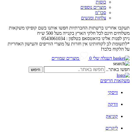
כוסות
מוצרים נוספים
סכו"מ
צלחות ומגשים
תעקבו אחרינו ברשתות החברתיות חפשו אותנו בשם קופיקו משקאות
משלוחים חינם לכל חלקי הארץ בקנייה מעל 500 ש״ח
ניתן לפנות אלינו בוואטסאפ בטלפון : 0543061034
*לתשומת לב לקוחותינו אין חזרות על מוצרי הווייפים והעישון האחריות
על הלקוח בלבד!
העגלה שלי
0
מוצרים שמורים
חפשו באתר..
חיפוש
משקאות חריפים
וויסקי
וודקה
קוניאק
ליקרים