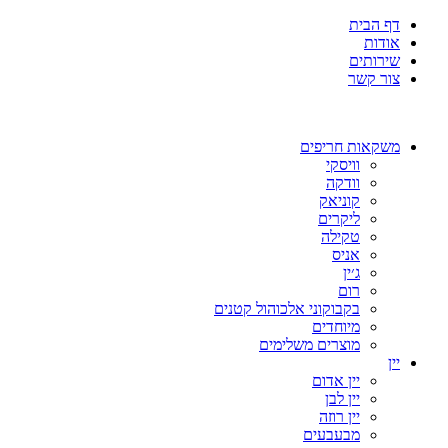
דף הבית
אודות
שירותים
צור קשר
משקאות חריפים
וויסקי
וודקה
קוניאק
ליקרים
טקילה
אניס
ג׳ין
רום
בקבוקוני אלכוהול קטנים
מיוחדים
מוצרים משלימים
יין
יין אדום
יין לבן
יין רוזה
מבעבעים