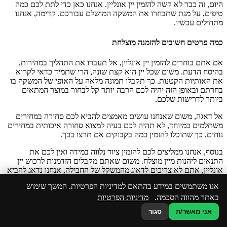
היום, זה כבר לא קשה להזמין יין אונליין. אנחנו כאן כדי לתת לכם כמה
טיפים, על מנת שתבחרו את המשקה המושלם עבורכם. קדימה, אנחנו
מתחילים עכשיו.
כמה פרטים חשובים להזמנה מוצלחת
אם אתם בוחרים להזמין יין אונליין, אל תעברו את התהליך במהירות,
בהיסח הדעת. משום שכל יין הוא קצת שונה, הרי שתמיד כדאי לקרוא
את האותיות הקטנות. כך תקבלו תמונה מלאה על האופי של המשקה בו
בחרתם ובאופן הזה יהיה לכם הרבה יותר קל לבחור במוצר המתאים
ביותר לדרישות שלכם.
אל דאגה, משום שאנחנו עושים מאמצים להביא לכם סחורה במחירים
משתלמים במיוחד, לא תהיה לכם בעיה למצוא סחורה איכותית במחירים
נוחים, כך שתוכלו להזמין כמה בקבוקים אם תרצו בכך.
בנוסף, אנחנו ממליצים לכם להזמין ציוד נלווה במידה ואין לכם את
התנאים ליהנות מיין מוצלח. משום שאתם מקבלים הזדמנות לרכוש יין
אונליין, אתם לא צריכים לדאוג מהמשקל של החבילה, אנחנו נדאג להביא
אותה עד הדלת, בלי שום מאמץ.
אנו משתמשים במידע בהתאם למדיניות הפרטיות. המשך שימוש
באתר מהווה הסכמה.
מדיניות הפרטיות
למה כדאי לכם לבחור בנו
אני מאשר/ת
סגור
חברת 'קופיקו משקאות', היא חברה וותיקה. אנחנו עובדים עם לקוחות