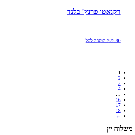
רקנאטי פרנץ' בלנד
75.90
₪
הוספה לסל
1
2
3
4
…
16
17
18
←
משלוח יין