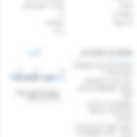
אודות
אביזרי עישון וטבק
מאמרים
יין
צור קשר
מבצעים
בירה
מאמרים רלוונטיים
הנוחות של קניות משקאות
וטבק אונליין
טלפון: 04-8433388
חוויית קנייה מושלמת
באתר המשקאות והטבק
כתובת לאיסוף עצמי:
שלנו
נהריים 1, חיפה
משקאות בר ביתיים –
היצע עשיר ברכישה
מקוונת
הכנת קוקטיילים מיוחדים
בבית – חוויה משפחתית