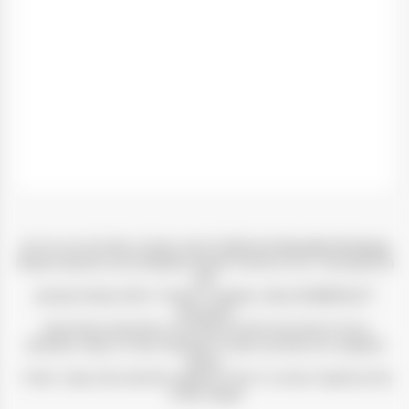
Bramble Bombay הוא %100 טבעי ומורכב מפירות יער טריים.
החיפוש אחר יצירת פרופיל הטעם המושלם הביא לשיתוף פעולה
עם
GILLESMERLET ,מאסטר דיסטילר וחלוץ ממחוז קוניאק
המתמחה
ביצירת תערובות וליקרים מפירות ב-50 שנים האחרונות.
התוצאה היא תערובת עשירה ואלגנטית של ג‘ין אשר מחמיאה
באופן
מדויק לטעמי הערער הייחודיים שהם החתימה של בומביי ספייר
משנת 1761.