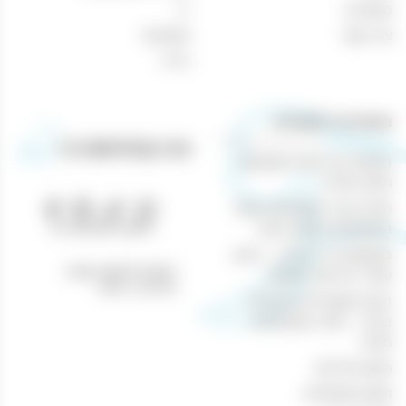
מאמרים
יין
צור קשר
מבצעים
בירה
מאמרים רלוונטיים
הנוחות של קניות משקאות
וטבק אונליין
חוויית קנייה מושלמת באתר
טלפון: 04-8433388
המשקאות והטבק שלנו
משקאות בר ביתיים – היצע
כתובת לאיסוף עצמי:
עשיר ברכישה מקוונת
נהריים 1, חיפה
הכנת קוקטיילים מיוחדים
בבית – חוויה משפחתית
מהנה
תקנון מדיניות
תקנון משלוחים