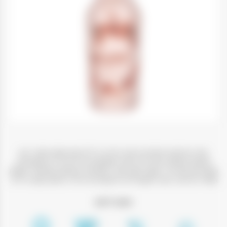
אחד הפינוקים המהנים ביותר בחיים, בייליס תות שמנת מקורי הוא
המפגש המתוק ביותר של וויסקי ומשקאות חריפים איריים משובחים,
שמנת עם תות אירי וטעמי מעדן תות. התוצאה? טעימות מוחלטת. לשתות
מסודר על קרח, לנער לקוקטיילים, לטפטף על גלידה, לאפות עוגת בייליס.
חשוב לדעת