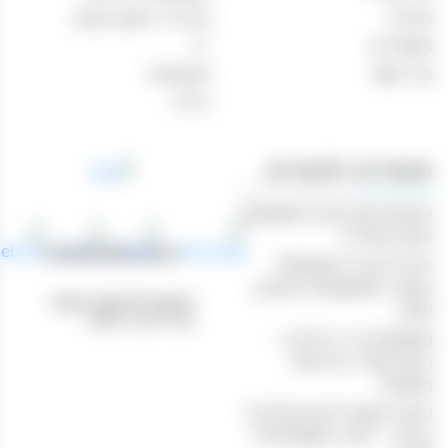
אודות
אביזרי עישון וטבק
מאמרים
יין
צור קשר
מבצעים
בירה
מאמרים רלוונטיים
הנוחות של קניות משקאות
וטבק אונליין
טלפון: 04-8433388
חוויית קנייה מושלמת
באתר המשקאות והטבק
כתובת לאיסוף עצמי:
שלנו
נהריים 1, חיפה
משקאות בר ביתיים –
היצע עשיר ברכישה
מקוונת
הכנת קוקטיילים מיוחדים
בבית – חוויה משפחתית