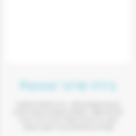
בירה פרוני Peroni
Peroni Nastro Azzuro – בירה איטלקית המיוצרת
מאז שנת 1846. המבשלה מתאפיינת בגישה נלהבת
לייצור בירה ובוררת בקפידה את כל רכיבי הבירה
לקבלת מה שלדעתם הבירה הטובה בעולם.