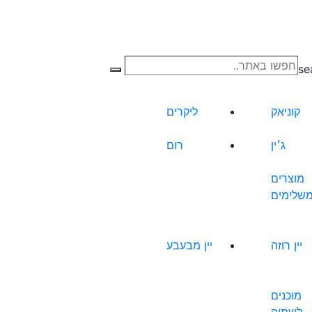
חפשו
חיפוש
באתר..
קוניאק
ליקרים
ג׳ין
רום
מוצרים
שלימים
יין רוזה
יין מבעבע
מוכנים