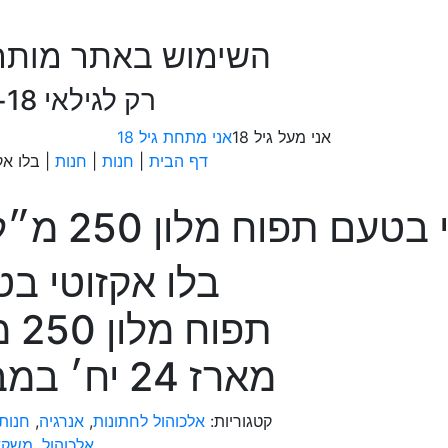
השימוש באתר מותר
רק לגילאי 18+
אני מעל גיל 18
אני מתחת גיל 18
דף הבית
|
חנות
|
חנות
|
בלו אקזוטי 
וח מלון 250 מ״ל מארז 24 יח׳ במבצע
בלו אקזוטי ב
תפוח 
מארז 24 יח׳ במבצע
קטגוריות:
אלכוהול לחתונות
,
אנרגיה
,
חנות
אלכוהול
,
משקא