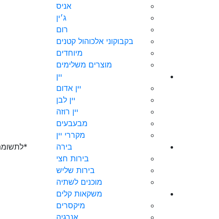
אניס
ג׳ין
רום
בקבוקוני אלכוהול קטנים
מיוחדים
מוצרים משלימים
יין
יין אדום
יין לבן
יין רוזה
מבעבעים
מקררי יין
בירה
*לתשומת 
בירות חצי
בירות שליש
מוכנים לשתיה
משקאות קלים
מיקסרים
אנרגיה