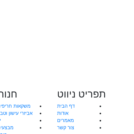
כמות
של
בלו
אקזוטי
בטעם
תפוח
מלון
250
תפריט ניווט
חנות
מ״ל
מארז
דף הבית
משקאות חריפי
24
אודות
אביזרי עישון וטב
יח׳
מאמרים
י
במבצע
צור קשר
מבצעי