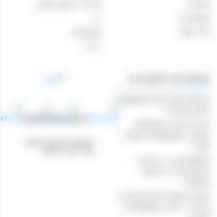
אודות
אביזרי עישון וטבק
מאמרים
יין
צור קשר
מבצעים
בירה
מאמרים רלוונטיים
הנוחות של קניות משקאות
וטבק אונליין
טלפון: 04-8433388
חוויית קנייה מושלמת
באתר המשקאות והטבק
כתובת לאיסוף עצמי:
שלנו
נהריים 1, חיפה
משקאות בר ביתיים –
היצע עשיר ברכישה
מקוונת
הכנת קוקטיילים מיוחדים
בבית – חוויה משפחתית