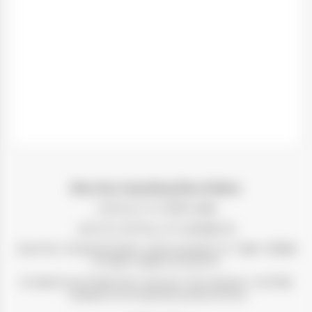
Blue Nun Sparkling Blue Edition
אזור גידול:
הריין בגרמניה
זני ענבים:
איירן, שרדונה, טרביאנו
תהליך ייצור:
היין המבעבע מיוצר בשיטת Charmat. מתיישן 6
חודשים על משקעי השמרים
על היין:
יין מבעבע חצי יבש חגיגי בעל מאפיינים ארומאטיים
טרופיים מהנים ומתיקות עדינה ומאוזנת.