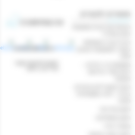
מאמרים רלוונטיים
הנוחות של קניות משקאות
וטבק אונליין
חוויית קנייה מושלמת
טלפון: 04-8433388
באתר המשקאות והטבק
שלנו
כתובת לאיסוף עצמי:
משקאות בר ביתיים –
נהריים 1, חיפה
היצע עשיר ברכישה
מקוונת
הכנת קוקטיילים מיוחדים
בבית – חוויה משפחתית
מהנה
תקנון מדיניות
תקנון משלוחים
מכשיר אידוי
תקנון ותנאי שימוש