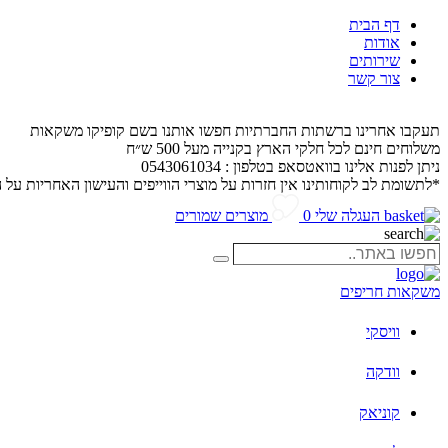
דף הבית
אודות
שירותים
צור קשר
תעקבו אחרינו ברשתות החברתיות חפשו אותנו בשם קופיקו משקאות
משלוחים חינם לכל חלקי הארץ בקנייה מעל 500 ש״ח
ניתן לפנות אלינו בוואטסאפ בטלפון : 0543061034
*לתשומת לב לקוחותינו אין חזרות על מוצרי הווייפים והעישון האחריות על 
העגלה שלי
0
מוצרים שמורים
חפשו
חיפוש
באתר..
משקאות חריפים
וויסקי
וודקה
קוניאק