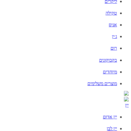
ליקרים
טקילה
אניס
ג׳ין
רום
בקבוקונים
מיוחדים
מוצרים משלימים
יין
יין אדום
יין לבן