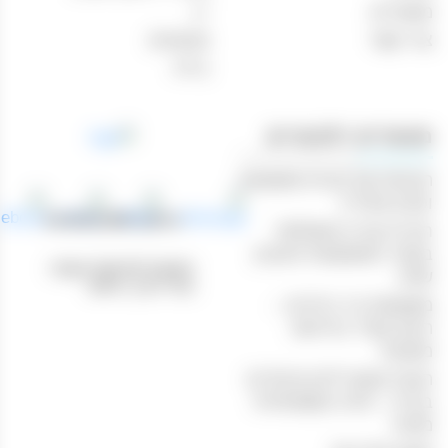
מאמרים
יין
צור קשר
מבצעים
בירה
מאמרים רלוונטיים
הנוחות של קניות משקאות
וטבק אונליין
טלפון: 04-8433388
חוויית קנייה מושלמת
באתר המשקאות והטבק
כתובת לאיסוף עצמי:
שלנו
נהריים 1, חיפה
משקאות בר ביתיים –
היצע עשיר ברכישה
מקוונת
הכנת קוקטיילים מיוחדים
בבית – חוויה משפחתית
מהנה