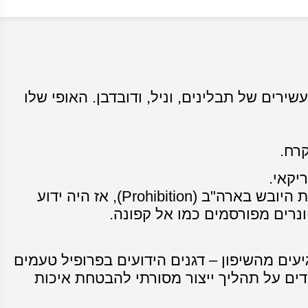
רים של תבלינים, וניל, ודובדבן. האופי שלו
יקאי.
המותג Templeton Rye הוא המוצר המרכזי של המזקקה, ולו שורשים היסטוריים שמגיעים עד לתקופת היובש בארה"ב (Prohibition), אז היה ידוע
ונרים מפורסמים כמו אל קפונה.
קים המגיעים מהשיפון – דגנים הידועים בפרופיל טעמים
ידים על תהליך ייצור מסורתי להבטחת איכות