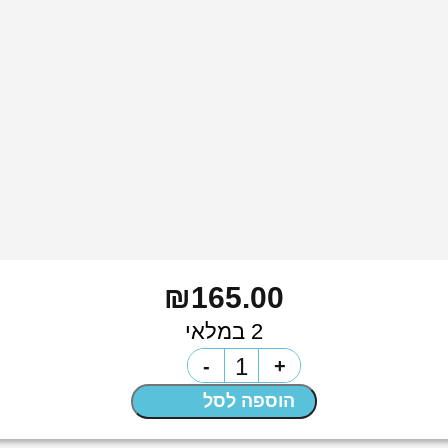
₪
165.00
2 במלאי
כמות
-
+
של
הוספה לסל
וויסקי