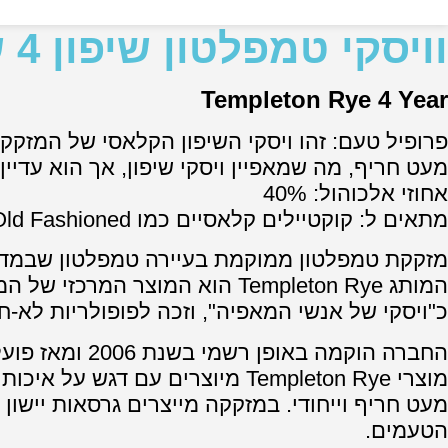
וויסקי טמפלטון שיפון 4 שנים
Templeton Rye 4 Year
פרופיל טעם: זהו ויסקי השיפון הקלאסי של המזקקה
מעט חריף, מה שמאפיין ויסקי שיפון, אך הוא עדיין
אחוזי אלכוהול: 40%
מתאים ל: קוקטיילים קלאסיים כמו Old Fashioned ו-Manhattan, אך גם מצוין לשתייה נקייה או עם קרח.
מזקקת טמפלטון ממוקמת בעיירה טמפלטון שבמדינת 
כ"ויסקי של אנשי המאפיה", וזכה לפופולריות לא-
החברה הוקמה באופן רשמי בשנת 2006 ומאז פועלת כחוק.
מוצרי Templeton Rye מיוצרים ע
מעט חריף וייחודי. במזקקה מייצרים גרסאות יישון 
הטעמים.