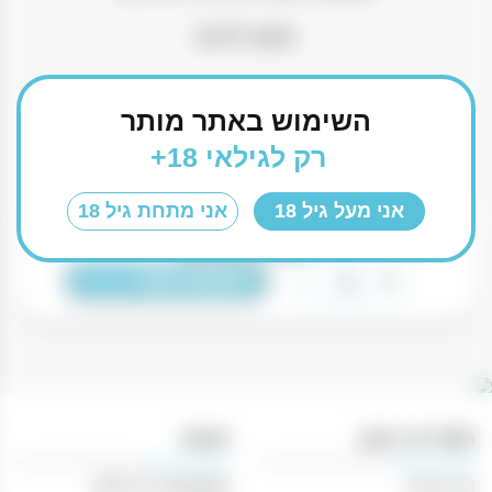
חשוב לדעת
השימוש באתר מותר
כשר
40% אלכוהול
700 מ״ל
מקסיקו
רק לגילאי 18+
אני מעל גיל 18
אני מתחת גיל 18
₪
199.90
כמות
-
+
הוספה לסל
של
טקילה
פטרון
רפוסדו
700
תפריט ניווט
חנות
מ”ל
דף הבית
משקאות חריפים