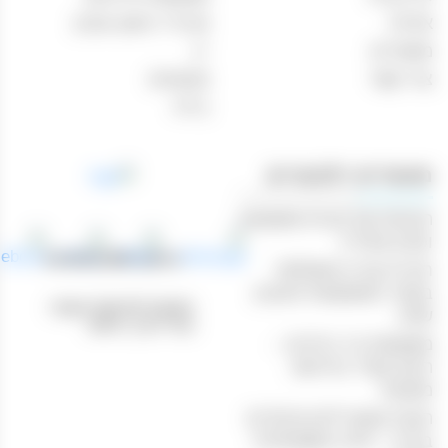
אודות
אביזרי עישון וטבק
מאמרים
יין
צור קשר
מבצעים
בירה
מאמרים רלוונטיים
הנוחות של קניות משקאות
וטבק אונליין
טלפון: 04-8433388
חוויית קנייה מושלמת
באתר המשקאות והטבק
כתובת לאיסוף עצמי:
שלנו
נהריים 1, חיפה
משקאות בר ביתיים –
היצע עשיר ברכישה
מקוונת
הכנת קוקטיילים מיוחדים
בבית – חוויה משפחתית