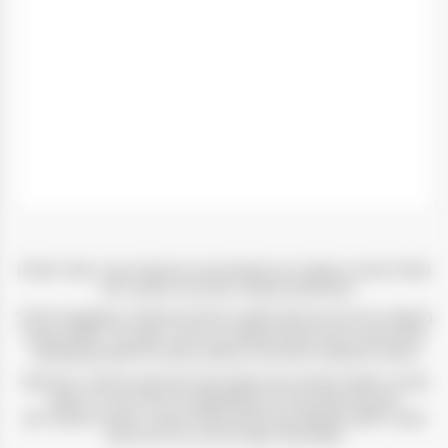
טקילה פטרון רפוסדו היא אלטרנטיבה איכותית עבור שותי טקילה
המחפשים אופציה מורכבת וחלקה יותר.
מיושנת בחביות עץ אלון למשך חודשיים לפחות באמצעות תהליך
עתיק יומין, מייצרים את הטקילה בדרגת יישון זו מ- 100% אגבה
כחולה הנחשבת לאיכותית בעולם במחוז חליסקו שבמקסיקו.
פטרון רפוסדו מציעה את הטעם הנקי של פטרון סילבר עם טעמי
העץ של פטרון אנייחו ומתקתקות פירותית והדרית מעט
טעם:
חלקה ומתוקה עם האיזון המדויק שבין רעננות האגבה ועץ
האלון לצד טעמי פירות, הדרים ודבש
.