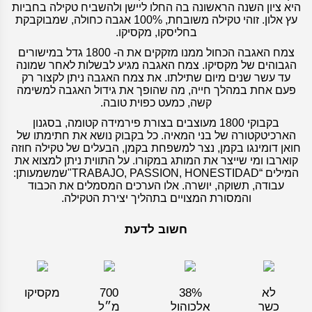
היא ציון השנה הראשונה בה החלו ליישן ולהשביח טקילה בחביות
עץ אלון. זוהי טקילה משובחת, 100% אגבה כחולה, שמבוקבקת
בחליסקו, מקסיקו.
צמח האגבה הכחול ממנו מזקקים את ה- 1800 גדל במישורים
הגבוהים של מקסיקו. צמח האגבה מגיע לבשלות לאחר שמונה
עד עשר שנים מיום שתילתו. את צמח האגבה ניתן לקצור רק
פעם אחת במהלך חייה, מה שהופך את גידול האגבה למשימה
קשה, כמעט כפוית טובה.
בקבוקי 1800 מעוצבים בצורת פירמידה קטומה, בסגנון
הארכיטקטורה של בני המאיה. כל בקבוק נושא את חתימתו של
חואן דומינגו בקמן, נצר למשפחת בקמן, הבעלים של טקילה חוזה
קוארבו ומי שייצר את המותג במקורו. על התווית ניתן למצוא את
המילים “TRABAJO, PASSION, HONESTIDAD"שמשמעותן:
עבודה, תשוקה, יושרה. אלו הערכים המסמלים את הכבוד
והמסורת המצויים בתהליך יצירת הטקילה.
חשוב לדעת
לא
38%
700
מקסיקו
כשר
אלכוהול
מ״ל