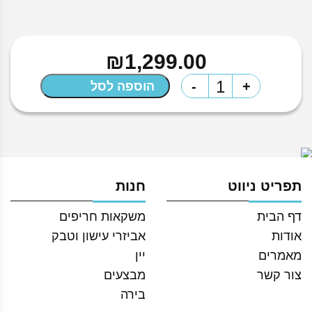
₪
1,299.00
כמות
-
+
הוספה לסל
של
טקילה
1800
מילניו
700
תפריט ניווט
חנות
מ״ל
דף הבית
משקאות חריפים
אודות
אביזרי עישון וטבק
מאמרים
יין
צור קשר
מבצעים
בירה