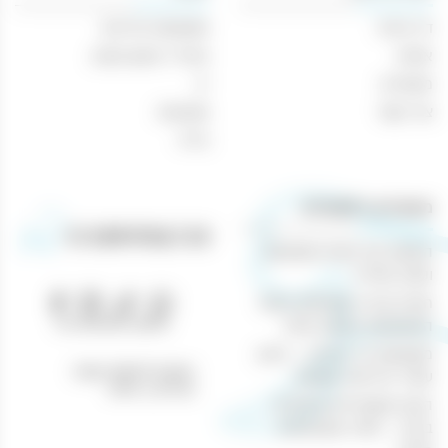
קברנה
דף הבית
משקאות חריפים
סוביניון
אודות
אביזרי עישון וטבק
מאמרים
יין
צור קשר
מבצעים
בירה
מאמרים רלוונטיים
הנוחות של קניות משקאות
וטבק אונליין
חוויית קנייה מושלמת באתר
טלפון: 04-8433388
המשקאות והטבק שלנו
משקאות בר ביתיים – היצע
כתובת לאיסוף עצמי:
עשיר ברכישה מקוונת
נהריים 1, חיפה
הכנת קוקטיילים מיוחדים
בבית – חוויה משפחתית