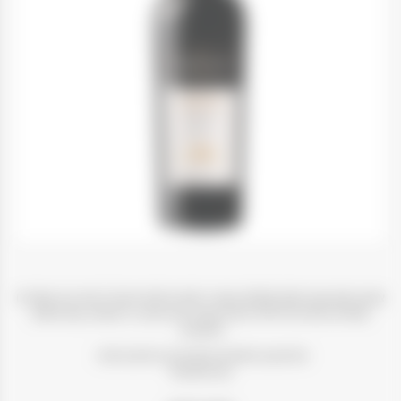
צבעו אדום עם נימות סגולות ובאף ריחות פרחוניים של פירות יער שחורים
בשלים ורמזים לפילפל ואניס ובפה הוא נעים, רך ומורכב עם סיומת
אלגנטית.
התיישן 12 חודשים בחביות עץ אלון צרפתי.
14% אלכוהול