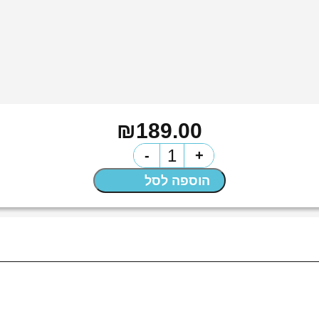
₪
189.00
כמות
-
+
של
הוספה לסל
יין
אלברט
בישו
שאבלי
פרמייה