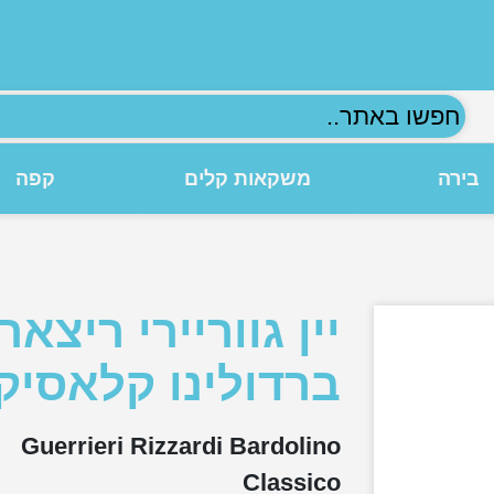
חפשו
באתר..
בירה
משקאות קלים
קפה
יין גווריירי ריצאר
ברדולינו קלאסיק
Guerrieri Rizzardi Bardolino
Classico