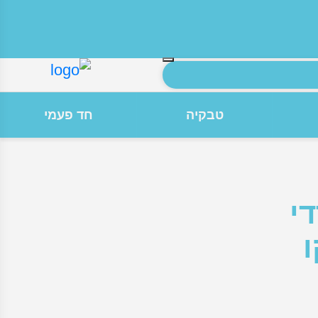
חיפוש
טבקיה
חד פעמי
די
ו