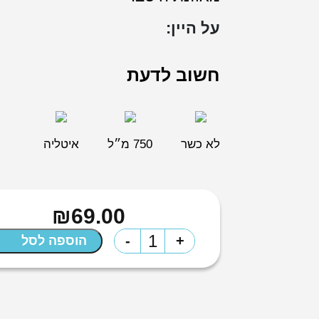
על היין:
חשוב לדעת
לא כשר
750 מ״ל
איטליה
₪
69.00
כמות
-
+
הוספה לסל
של
יין
גווריירי