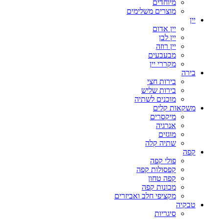
מיוחדים
מוצרים משלימים
יין
יין אדום
יין לבן
יין רוזה
מבעבעים
מקררי יין
בירה
בירות חצי
בירות שליש
מוכנים לשתיה
משקאות קלים
מיקסרים
אנרגיה
מוגזים
שתיה קלה
קפה
פולי קפה
קפסולות קפה
קפה טחון
מכונות קפה
מקציפי חלב ואביזרים
טבקיה
סיגריות