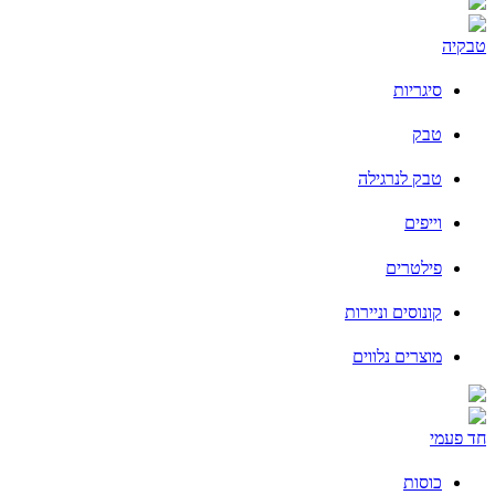
טבקיה
סיגריות
טבק
טבק לנרגילה
וייפים
פילטרים
קונוסים וניירות
מוצרים נלווים
חד פעמי
כוסות