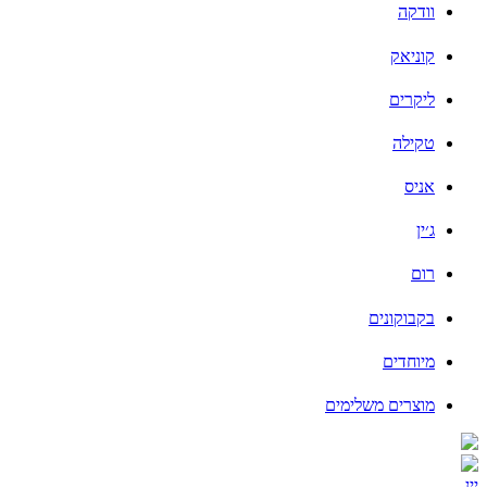
וודקה
קוניאק
ליקרים
טקילה
אניס
ג׳ין
רום
בקבוקונים
מיוחדים
מוצרים משלימים
יין