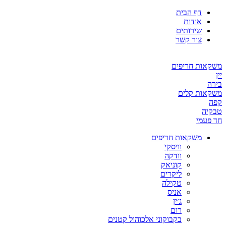
דף הבית
אודות
שירותים
צור קשר
משקאות חריפים
יין
בירה
משקאות קלים
קפה
טבקיה
חד פעמי
משקאות חריפים
וויסקי
וודקה
קוניאק
ליקרים
טקילה
אניס
ג׳ין
רום
בקבוקוני אלכוהול קטנים