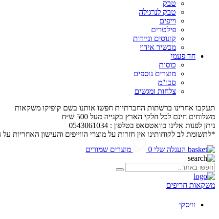
טבק
טבק לנרגילה
וייפים
פילטרים
קונוסים וניירות
מכשיר אידוי
חד פעמי
כוסות
מוצרים נוספים
סכו"מ
צלחות ומגשים
תעקבו אחרינו ברשתות החברתיות חפשו אותנו בשם קופיקו משקאות
משלוחים חינם לכל חלקי הארץ בקנייה מעל 500 ש״ח
ניתן לפנות אלינו בוואטסאפ בטלפון : 0543061034
*לתשומת לב לקוחותינו אין חזרות על מוצרי הווייפים והעישון האחריות על 
העגלה שלי
0
מוצרים שמורים
חפשו
חיפוש
באתר..
משקאות חריפים
וויסקי