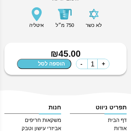
לא כשר
750 מ״ל
איטליה
₪
45.00
כמות
-
+
הוספה לסל
של
יין
סנטנריו
רוסו
תפריט ניווט
חנות
דף הבית
משקאות חריפים
אודות
אביזרי עישון וטבק