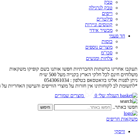
טבק
טבק לנרגילה
וייפים
פילטרים
קונוסים וניירות
מכשיר אידוי
חד פעמי
כוסות
מוצרים נוספים
סכו"מ
צלחות ומגשים
תעקבו אחרינו ברשתות החברתיות חפשו אותנו בשם קופיקו משקאות
משלוחים חינם לכל חלקי הארץ בקנייה מעל 500 ש״ח
ניתן לפנות אלינו בוואטסאפ בטלפון : 0543061034
*לתשומת לב לקוחותינו אין חזרות על מוצרי הווייפים והעישון האחריות על 
העגלה שלי
0
מוצרים שמורים
חפשו באתר..
חיפוש
משקאות חריפים
וויסקי