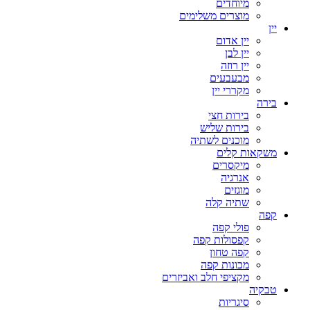
מיוחדים
מוצרים משלימים
יין
יין אדום
יין לבן
יין רוזה
מבעבעים
מקררי יין
בירה
בירות חצי
בירות שליש
מוכנים לשתיה
משקאות קלים
מיקסרים
אנרגיה
מוגזים
שתיה קלה
קפה
פולי קפה
קפסולות קפה
קפה טחון
מכונות קפה
מקציפי חלב ואביזרים
טבקיה
סיגריות