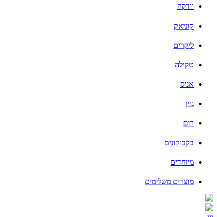
וודקה
קוניאק
ליקרים
טקילה
אניס
ג׳ין
רום
בקבוקונים
מיוחדים
מוצרים משלימים