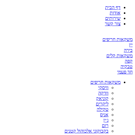
דף הבית
אודות
שירותים
צור קשר
משקאות חריפים
יין
בירה
משקאות קלים
קפה
טבקיה
חד פעמי
משקאות חריפים
וויסקי
וודקה
קוניאק
ליקרים
טקילה
אניס
ג׳ין
רום
בקבוקוני אלכוהול קטנים