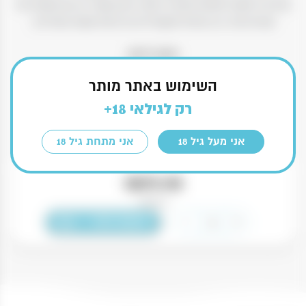
קרם וניל מתובל מתאים לשתייה לאחר צינון במקרר או עם תוספת של
קוביות קרח, וכן כבסיס לקוקטיילים על בסיס שמנת ותבלינים.
חשוב לדעת
השימוש באתר מותר
רק לגילאי 18+
לא כשר
15.5% אלכוהול
דרום אפריקה
700 מ״ל
אני מעל גיל 18
אני מתחת גיל 18
₪
79.90
2 במלאי
כמות
-
+
הוספה לסל
של
ליקר
אמרולה
קרם
וניל