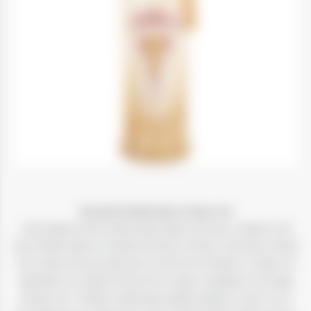
Amarula Vanilla Spice Cream 700
ליקר האמרולה, אותו ליקר שמנת מתוק וטעים להפליא שמופק מפרי
המרולה האפריקאי, במהדורה מפתיעה וטעימה לא פחות! אמרולה קרם
וניל מתובל, או אמרולה ונילה ספייס, הוא תערובת קרמית ועשירה של
שמנת טרייה ומשובחת, תמצית פירות מרולה מתוקים, וניל ממדגסקר
וג’ינג’ר מניגריה שמענק למשקה טעם מתובל ועוצמתי. ליקר אמרולה