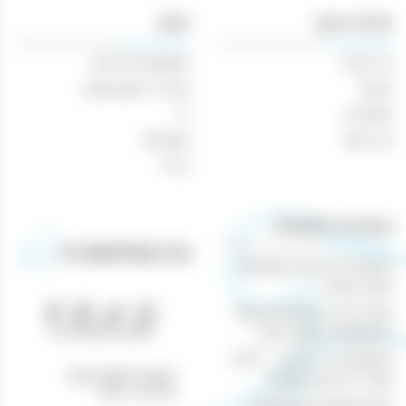
מטובל
תפריט ניווט
חנות
700
דף הבית
משקאות חריפים
מ״ל
אודות
אביזרי עישון וטבק
מאמרים
יין
צור קשר
מבצעים
בירה
מאמרים רלוונטיים
הנוחות של קניות משקאות
וטבק אונליין
חוויית קנייה מושלמת באתר
טלפון: 04-8433388
המשקאות והטבק שלנו
משקאות בר ביתיים – היצע
כתובת לאיסוף עצמי:
עשיר ברכישה מקוונת
נהריים 1, חיפה
הכנת קוקטיילים מיוחדים