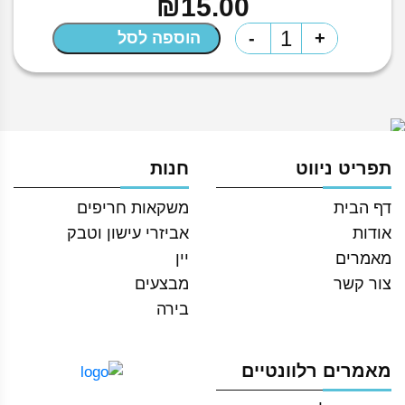
₪
15.00
כמות
-
+
הוספה לסל
של
מארז
קוביות
קרח
מרובע
תפריט ניווט
חנות
דף הבית
משקאות חריפים
אודות
אביזרי עישון וטבק
מאמרים
יין
צור קשר
מבצעים
בירה
מאמרים רלוונטיים