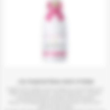
שמפנייה מואט Ice Impérial Rosé ,
אייס אימפריאל רוזה, היא שמפניית הרוזה הראשונה והיחידה שנוצרה
במיוחד כדי ליהנות ממנה על הקרח. חווית טעימות שמפניה חדשה
המפגישה בין הנאה, רעננות ורוח חופשית של שעון הקיץ.
יינות פינו נואר זוויתיים וביניים נבחרו הן בשל עוצמת הפרי והן בשל
השילוב המבני של המינון.