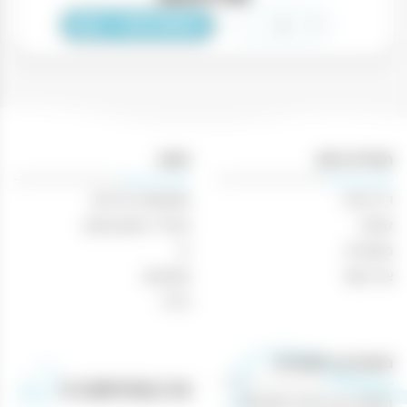
כמות
-
+
הוספה לסל
של
מואט
ושנדו
אייס
אימפריאל
רוזה
תפריט ניווט
חנות
750
דף הבית
משקאות חריפים
מ"ל
אודות
אביזרי עישון וטבק
מאמרים
יין
צור קשר
מבצעים
בירה
מאמרים רלוונטיים
הנוחות של קניות משקאות