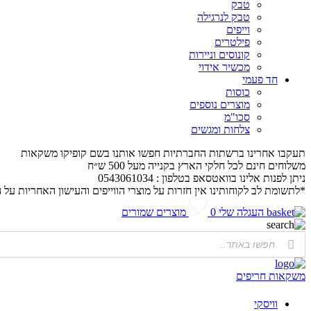
טבק
טבק לנרגילה
וייפים
פילטרים
קונוסים וניירות
מכשיר אידוי
חד פעמי
כוסות
מוצרים נוספים
סכו"מ
צלחות ומגשים
תעקבו אחרינו ברשתות החברתיות חפשו אותנו בשם קופיקו משקאות
משלוחים חינם לכל חלקי הארץ בקנייה מעל 500 ש״ח
ניתן לפנות אלינו בוואטסאפ בטלפון : 0543061034
*לתשומת לב לקוחותינו אין חזרות על מוצרי הווייפים והעישון האחריות על 
העגלה שלי
0
מוצרים שמורים
משקאות חריפים
וויסקי