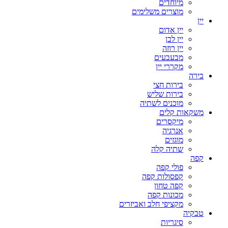
מיוחדים
מוצרים משלימים
יין
יין אדום
יין לבן
יין רוזה
מבעבעים
מקררי יין
בירה
בירות חצי
בירות שליש
מוכנים לשתיה
משקאות קלים
מיקסרים
אנרגיה
מוגזים
שתיה קלה
קפה
פולי קפה
קפסולות קפה
קפה טחון
מכונות קפה
מקציפי חלב ואביזרים
טבקיה
סיגריות