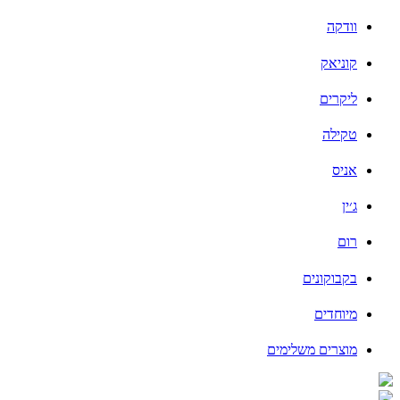
וודקה
קוניאק
ליקרים
טקילה
אניס
ג׳ין
רום
בקבוקונים
מיוחדים
מוצרים משלימים