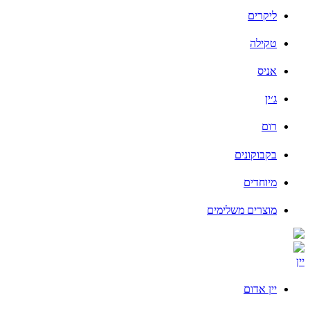
ליקרים
טקילה
אניס
ג׳ין
רום
בקבוקונים
מיוחדים
מוצרים משלימים
יין
יין אדום