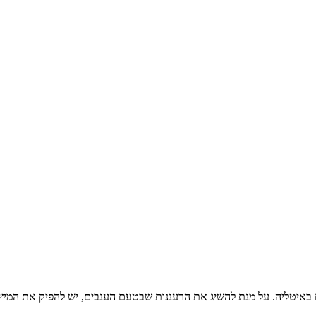
ידול הרשמיים באיטליה. על מנת להשיג את הרעננות שבטעם הענבים, יש להפיק א