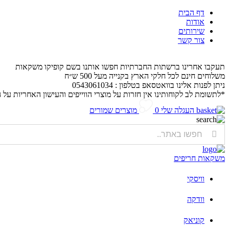
דף הבית
אודות
שירותים
צור קשר
תעקבו אחרינו ברשתות החברתיות חפשו אותנו בשם קופיקו משקאות
משלוחים חינם לכל חלקי הארץ בקנייה מעל 500 ש״ח
ניתן לפנות אלינו בוואטסאפ בטלפון : 0543061034
*לתשומת לב לקוחותינו אין חזרות על מוצרי הווייפים והעישון האחריות על 
העגלה שלי
0
מוצרים שמורים
משקאות חריפים
וויסקי
וודקה
קוניאק