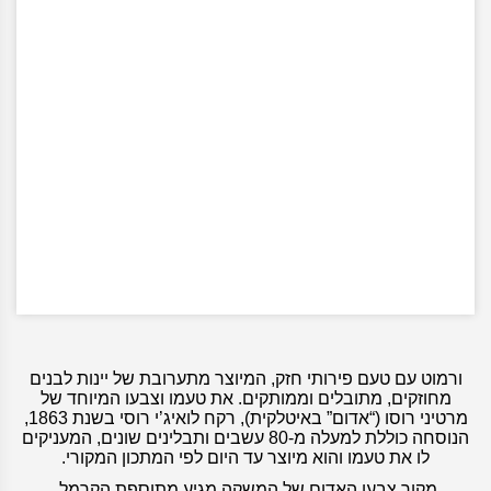
ורמוט עם טעם פירותי חזק, המיוצר מתערובת של יינות לבנים
מחוזקים, מתובלים וממותקים. את טעמו וצבעו המיוחד של
מרטיני רוסו (“אדום” באיטלקית), רקח לואיג’י רוסי בשנת 1863,
הנוסחה כוללת למעלה מ-80 עשבים ותבלינים שונים, המעניקים
לו את טעמו והוא מיוצר עד היום לפי המתכון המקורי.
מקור צבעו האדום של המשקה מגיע מתוספת הקרמל.