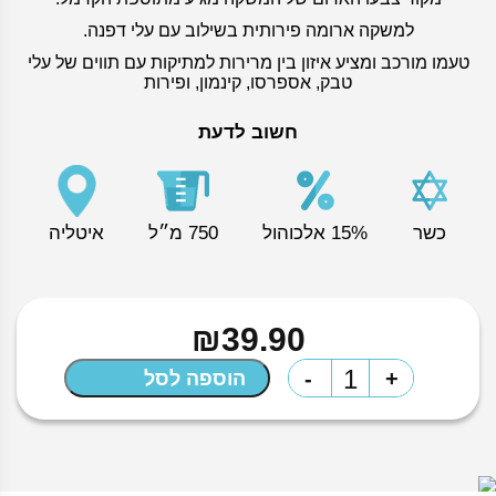
למשקה ארומה פירותית בשילוב עם עלי דפנה.
טעמו מורכב ומציע איזון בין מרירות למתיקות עם תווים של עלי
טבק, אספרסו, קינמון, ופירות
חשוב לדעת
כשר
15% אלכוהול
750 מ״ל
איטליה
₪
39.90
כמות
-
+
הוספה לסל
של
מרטיני
רוסו
750