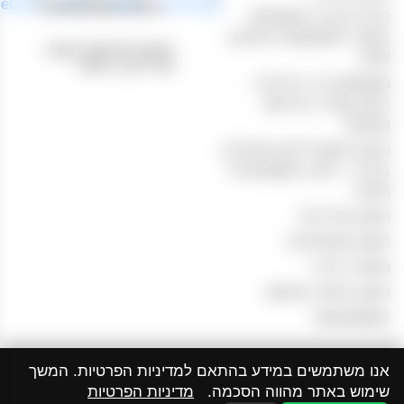
טלפון: 04-8433388
חוויית קנייה מושלמת
באתר המשקאות והטבק
כתובת לאיסוף עצמי:
שלנו
נהריים 1, חיפה
משקאות בר ביתיים –
היצע עשיר ברכישה
מקוונת
הכנת קוקטיילים מיוחדים
בבית – חוויה משפחתית
מהנה
תקנון מדיניות
תקנון משלוחים
מכשיר אידוי
תקנון ותנאי שימוש
Newsletter
אנו משתמשים במידע בהתאם למדיניות הפרטיות. המשך
שימוש באתר מהווה הסכמה.
מדיניות הפרטיות