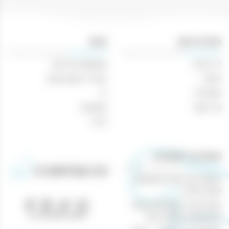
רוטן
בטעם
בלו
קירסאו
תפריט ניווט
חנות
1
דף הבית
משקאות חריפים
ליטר
אודות
אביזרי עישון וטבק
מאמרים
יין
צור קשר
מבצעים
בירה
מאמרים רלוונטיים
הנוחות של קניות משקאות
וטבק אונליין
חוויית קנייה מושלמת באתר
טלפון: 04-8433388
המשקאות והטבק שלנו