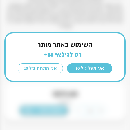
מהחברות הוותיקות בעולם בתחום הסירופים.
רוטן "1883” הוא קו סירופים שיוצר ע"י החברה במיוחד לשוק המקצועי
הבינלאומי. הסירופים הם טבעיים בלבד. כל הטעם והצבע הם תוצר של
פירות ותבלינים טבעיים ללא כל תוסף מלאכותי והמים המעורבים בייצור
הסירופים הם מי שלגים טהורים. מגיע במגוון רחב של טעמים וישדרג כל
קוקטייל.
חשוב לדעת
השימוש באתר מותר
רק לגילאי 18+
כשר
ללא אלכוהול
צרפת
1000 מ״ל
אני מעל גיל 18
אני מתחת גיל 18
₪
75.00
5 במלאי
כמות
-
+
הוספה לסל
של
סירופ