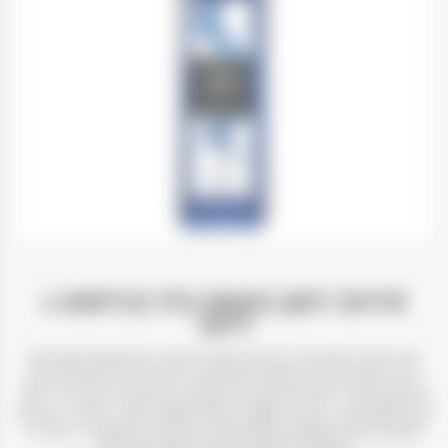
סירופ רוטן בטעם בלו קירסאו 1
ליטר
הכל התחיל מחזון של איש אחד בשם פיליברט רוטן שבשנת 1883 החל
לייצר וורמוט באיזור האלפים הצרפתים, פיליברט בילה את מיטב זמנו
בחיפושים בהרי האלפים למרכיבים הבוטניים האיכותיים ביותר כדי ליצור
את הוורמוט שלו. כיום בית
רוטן
או בשמו המסחרי 1883, מייצרת סירופים
בטעמים שונים מתמציות טבעיות של פירות תבלינים ועשבים. רוטן היא