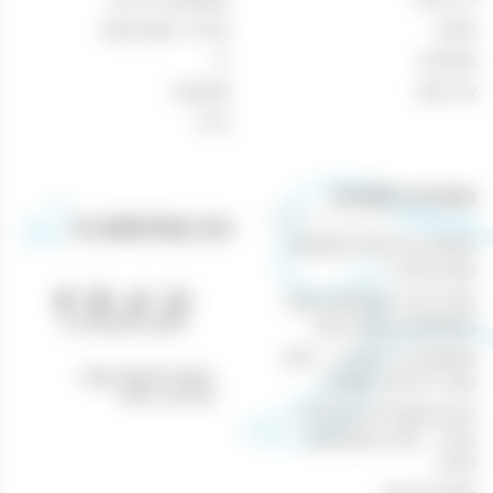
אודות
אביזרי עישון וטבק
מאמרים
יין
צור קשר
מבצעים
בירה
מאמרים רלוונטיים
הנוחות של קניות משקאות
וטבק אונליין
חוויית קנייה מושלמת באתר
טלפון: 04-8433388
המשקאות והטבק שלנו
משקאות בר ביתיים – היצע
כתובת לאיסוף עצמי:
עשיר ברכישה מקוונת
נהריים 1, חיפה
הכנת קוקטיילים מיוחדים
בבית – חוויה משפחתית
מהנה