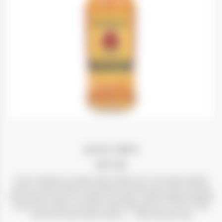
וויסקי בורבון
פור רוזס
מזקקת הבורבון פור רוזס, שנוסדה בשנת ,1888 היא המזקקה היחידה
שמייצרת וויסקי בורבון אמריקאי משילוב של 10 מתכונים שונים. מלאכת
המחשבת שעומדת מאחורי המגוון של המזקקה היא הסיבה שוויסקי מגזין
הכתיר את פור רוזס למזקקת הוויסקי האמריקאי הטובה ביותר בשנים
,2011 ,2012 2013 ו2015- – 4 פעמים בחמש השנים האחרונות.