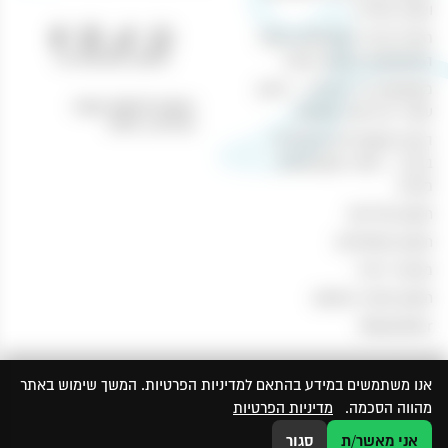
וטבק אונליין
חוויית קנייה מושלמת באתר
טלפון: 04-8433388
המשקאות והטבק שלנו
משקאות בר ביתיים – היצע
כתובת לאיסוף עצמי:
עשיר ברכישה מקוונת
נהריים 1, חיפה
הכנת קוקטיילים מיוחדים
בבית – חוויה משפחתית
מהנה
תקנון מדיניות
תקנון משלוחים
מכשיר אידוי
תקנון ותנאי שימוש
Newsletter
אנו משתמשים במידע בהתאם למדיניות הפרטיות. המשך שימוש באתר
מהווה הסכמה.
מדיניות הפרטיות
אני מאשר/ת
סגור