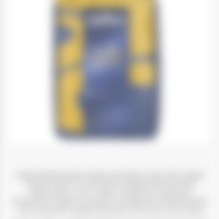
Lavazza, נוסדה בטורינו בשנת 1895, נמצאת בבעלות משפחת Lavazza
ומהווה את אחת השחקניות המובילות בזירת הקפה העולמית.
עם פעילות ב-140 שווקים, 9 מפעלי ייצור ב-6 מדינות שונות.
הנוכחות הגלובלית של הקבוצה היא תוצאה של למעלה מ-125 שנים של
צמיחה ויותר מ-30 מיליארד כוסות קפה Lavazza המיוצרות מדי שנה.