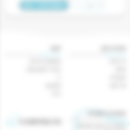
כמות
-
+
הוספה לסל
של
קפה
לוואצה
גולד
סלקשן
1
תפריט ניווט
חנות
ק"ג
דף הבית
משקאות חריפים
יבואן
רשמי
אודות
אביזרי עישון וטבק
מאמרים
יין
צור קשר
מבצעים
בירה
מאמרים רלוונטיים
הנוחות של קניות משקאות