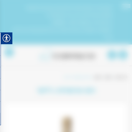
תעקבו אחרינו ברשתות החברתיות חפשו אותנו בשם קופיקו משקאות
משלוחים חינם לכל חלקי הארץ בקנייה מעל 500 ש״ח
ניתן לפנות אלינו בוואטסאפ בטלפון : 0543061034
*לתשומת לב לקוחותינו אין חזרות על מוצרי הווייפים והעישון האחריות על הלקוח
בלבד!
0
דף הבית
|
חנות
|
חנות
|
רום ארטמיס 1 ליטר
רום ארטמיס 1 ליטר