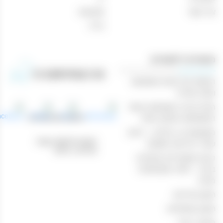
צור קשר
מבצעים
בירה
מאמרים רלוונטיים
הנוחות של קניות משקאות
וטבק אונליין
חוויית קנייה מושלמת באתר
טלפון: 04-8433388
המשקאות והטבק שלנו
משקאות בר ביתיים – היצע
כתובת לאיסוף עצמי:
עשיר ברכישה מקוונת
נהריים 1, חיפה
הכנת קוקטיילים מיוחדים
בבית – חוויה משפחתית
מהנה
תקנון מדיניות
תקנון משלוחים
מכשיר אידוי