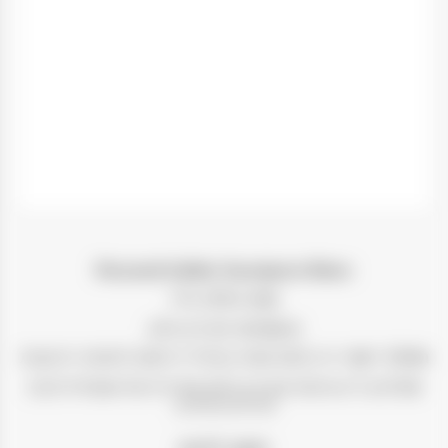
Recanati Galilee Sauvignon Blanc
אזור גידול:
גליל
זן ענבים:
סוביניון בלאן
תהליך ייצור:
היין תסס ושהה במיכלי נירוסטה לשימור הרעננות
על היין:
ליין ארומת סוביניון בלאן אופיינית של אשכולית לבנה
ופירות טרופיים.