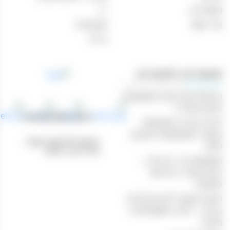
מאמרים
יין
צור קשר
מבצעים
בירה
מאמרים רלוונטיים
הנוחות של קניות משקאות
וטבק אונליין
טלפון: 04-8433388
חוויית קנייה מושלמת
באתר המשקאות והטבק
כתובת לאיסוף עצמי:
שלנו
נהריים 1, חיפה
משקאות בר ביתיים –
היצע עשיר ברכישה
מקוונת
הכנת קוקטיילים מיוחדים
בבית – חוויה משפחתית
מהנה