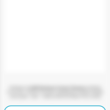
קפסולות
Caffè Borbone Crema Classica
הן קפסולות
תואמות למכונות Nespresso, המיוצרות באיטליה. תערובת זו
מציעה חוויית אספרסו איטלקי קלאסי – עשיר, מאוזן ונעים.