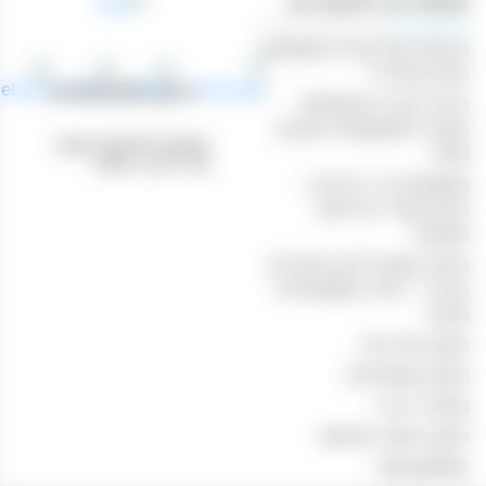
מאמרים רלוונטיים
הנוחות של קניות משקאות
וטבק אונליין
טלפון: 04-8433388
חוויית קנייה מושלמת
באתר המשקאות והטבק
כתובת לאיסוף עצמי:
שלנו
נהריים 1, חיפה
משקאות בר ביתיים –
היצע עשיר ברכישה
מקוונת
הכנת קוקטיילים מיוחדים
בבית – חוויה משפחתית
מהנה
תקנון מדיניות
תקנון משלוחים
מכשיר אידוי
תקנון ותנאי שימוש
Newsletter