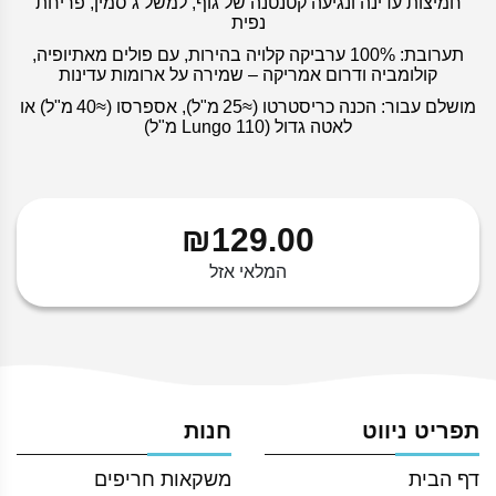
חמיצות עדינה ונגיעה קטנטנה של גוף, למשל ג’סמין, פריחת
נפית
תערובת: 100% ערביקה קלויה בהירות, עם פולים מאתיופיה,
קולומביה ודרום אמריקה – שמירה על ארומות עדינות
מושלם עבור: הכנה כריסטרטו (≈25 מ"ל), אספרסו (≈40 מ"ל) או
לאטה גדול (Lungo 110 מ"ל)
₪
129.00
המלאי אזל
תפריט ניווט
חנות
דף הבית
משקאות חריפים