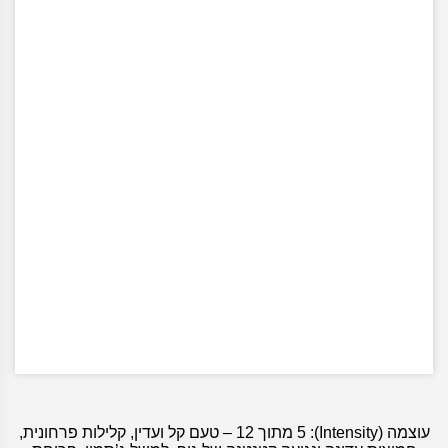
עוצמה (Intensity): 5 מתוך 12 – טעם קל ועדין, קלילות פרחונית,