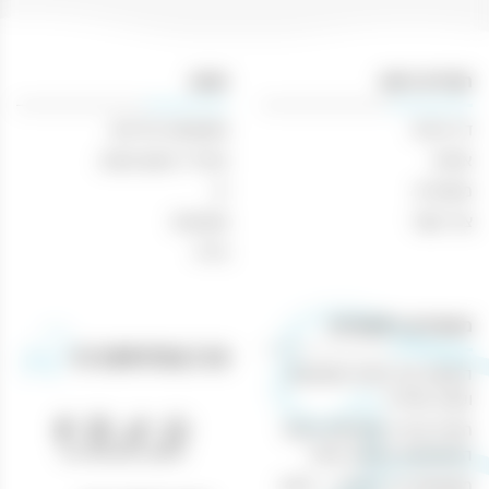
וויסקי
700
מ״ל
תפריט ניווט
חנות
דף הבית
משקאות חריפים
אודות
אביזרי עישון וטבק
מאמרים
יין
צור קשר
מבצעים
בירה
מאמרים רלוונטיים
הנוחות של קניות משקאות
וטבק אונליין
חוויית קנייה מושלמת באתר
טלפון: 04-8433388
המשקאות והטבק שלנו
משקאות בר ביתיים – היצע