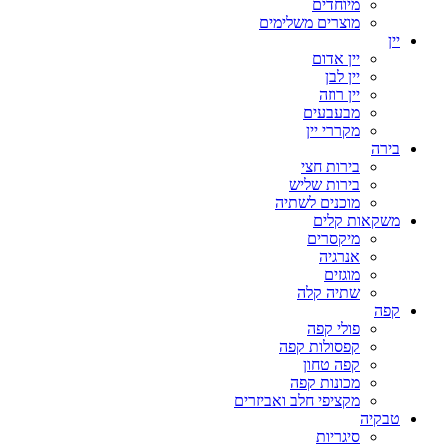
מיוחדים
מוצרים משלימים
יין
יין אדום
יין לבן
יין רוזה
מבעבעים
מקררי יין
בירה
בירות חצי
בירות שליש
מוכנים לשתיה
משקאות קלים
מיקסרים
אנרגיה
מוגזים
שתיה קלה
קפה
פולי קפה
קפסולות קפה
קפה טחון
מכונות קפה
מקציפי חלב ואביזרים
טבקיה
סיגריות