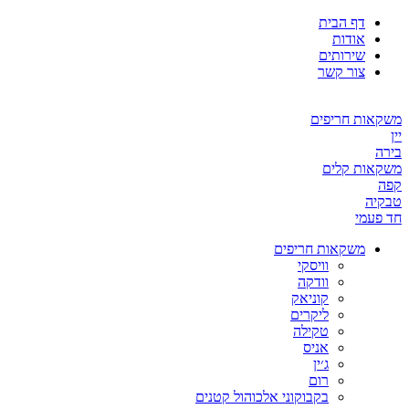
דף הבית
אודות
שירותים
צור קשר
משקאות חריפים
יין
בירה
משקאות קלים
קפה
טבקיה
חד פעמי
משקאות חריפים
וויסקי
וודקה
קוניאק
ליקרים
טקילה
אניס
ג׳ין
רום
בקבוקוני אלכוהול קטנים