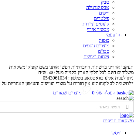
טבק
טבק לנרגילה
וייפים
פילטרים
קונוסים וניירות
מכשיר אידוי
חד פעמי
כוסות
מוצרים נוספים
סכו"מ
צלחות ומגשים
תעקבו אחרינו ברשתות החברתיות חפשו אותנו בשם קופיקו משקאות
משלוחים חינם לכל חלקי הארץ בקנייה מעל 500 ש״ח
ניתן לפנות אלינו בוואטסאפ בטלפון : 0543061034
*לתשומת לב לקוחותינו אין חזרות על מוצרי הווייפים והעישון האחריות על 
העגלה שלי
0
מוצרים שמורים
משקאות חריפים
וויסקי