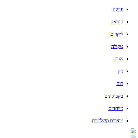
וודקה
קוניאק
ליקרים
טקילה
אניס
ג׳ין
רום
בקבוקונים
מיוחדים
מוצרים משלימים